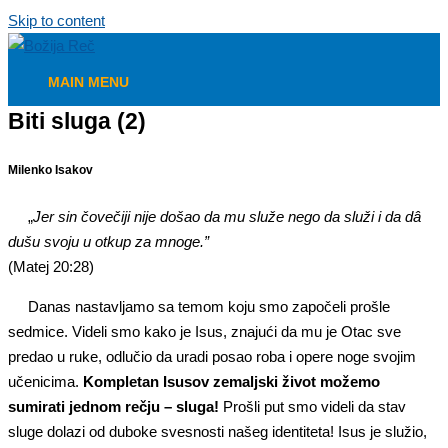
Skip to content
MAIN MENU
Biti sluga (2)
Milenko Isakov
„
Jer sin čovečiji nije došao da mu služe nego da služi
i da dâ
dušu svoju u otkup za mnoge.”
(Matej 20:28)
Danas nastavljamo sa temom koju smo započeli prošle
sedmice. Videli smo kako je Isus, znajući da mu je Otac sve
predao u ruke, odlučio da uradi posao roba i opere noge svojim
učenicima.
Kompletan Isusov zemaljski život možemo
sumirati jednom rečju – sluga!
Prošli put smo videli da stav
sluge dolazi od duboke svesnosti našeg identiteta! Isus je služio,