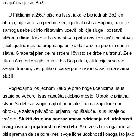
znajući da je sin Božiji.
U Filbljanima 2:6,7 piše da Isus, iako je bio jednak Božijem
obličju, nije smatrao plenom svoju jednakost sa Bogom, nego je
samoga sebe učinio ništavnim uzevši obličje sluge i postavši
sličan ljudima. Kako je Isusov stav u potpunosti drugačiji od stava
ljudi! Ljudi danas ne propuštaju priliku da zauzmu poziciju časti i
slave. Grabe taj plen celim srcem i čvrsto se drže na ‘tronu’. Žele
titule i čast od drugih. Isus je bio Bog u telu, ali to nije smatrao
svojim tronom, već prilikom da se ponizi više od svih i da svima
služi!
Pogledajmo još jednom kako je prao noge učenicima. Isus
ustaje od večere. Isus napušta udobno mesto. Obrok je prijatna
stvar. Sedeti sa svojim najboljim prijateljima na zajedničkom
obroku je zaista privlačno, prijatno i opuštajuće. Isus ustaje od
večere!
Služiti drugima podrazumeva odricanje od udobnosti
ovog života i prijatnosti našem telu.
Ako želiš biti sluga, moraš
biti spreman da se odrekneš svoje lične udobnosti i onoga što jako