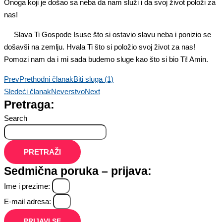
Onoga koji je došao sa neba da nam služi i da svoj život položi za
nas!
Slava Ti Gospode Isuse što si ostavio slavu neba i ponizio se
došavši na zemlju. Hvala Ti što si položio svoj život za nas!
Pomozi nam da i mi sada budemo sluge kao što si bio Ti! Amin.
Prev
Prethodni članak
Biti sluga (1)
Sledeći članak
Neverstvo
Next
Pretraga:
Search
PRETRAŽI
Sedmična poruka – prijava:
Ime i prezime:
E-mail adresa:
PRIJAVI SE