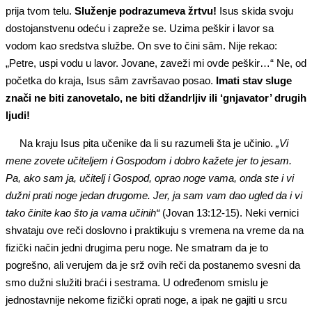
prija tvom telu.
Služenje podrazumeva žrtvu!
Isus skida svoju
dostojanstvenu odeću i zapreže se. Uzima peškir i lavor sa
vodom kao sredstva službe. On sve to čini sâm. Nije rekao:
„Petre, uspi vodu u lavor. Jovane, zaveži mi ovde peškir…“ Ne, od
početka do kraja, Isus sâm završavao posao.
Imati stav sluge
znači ne biti zanovetalo, ne biti džandrljiv ili ‘gnjavator’ drugih
ljudi!
Na kraju Isus pita učenike da li su razumeli šta je učinio.
„Vi
mene zovete učiteljem i Gospodom i dobro kažete jer to jesam.
Pa, ako sam ja, učitelj i Gospod, oprao noge vama, onda ste i vi
dužni prati noge jedan drugome. Jer, ja sam vam dao ugled da i vi
tako činite kao što ja vama učinih“
(Jovan 13:12-15). Neki vernici
shvataju ove reči doslovno i praktikuju s vremena na vreme da na
fizički način jedni drugima peru noge. Ne smatram da je to
pogrešno, ali verujem da je srž ovih reči da postanemo svesni da
smo dužni služiti braći i sestrama. U određenom smislu je
jednostavnije nekome fizički oprati noge, a ipak ne gajiti u srcu