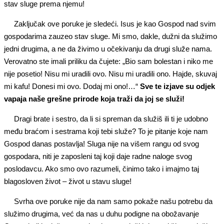
stav sluge prema njemu!
Zaključak ove poruke je sledeći. Isus je kao Gospod nad svim
gospodarima zauzeo stav sluge. Mi smo, dakle, dužni da služimo
jedni drugima, a ne da živimo u očekivanju da drugi služe nama.
Verovatno ste imali priliku da čujete: „Bio sam bolestan i niko me
nije posetio! Nisu mi uradili ovo. Nisu mi uradili ono. Hajde, skuvaj
mi kafu! Donesi mi ovo. Dodaj mi ono!…“
Sve te izjave su odjek
vapaja naše grešne prirode koja traži da joj se služi!
Dragi brate i sestro, da li si spreman da služiš ili ti je udobno
među braćom i sestrama koji tebi služe? To je pitanje koje nam
Gospod danas postavlja! Sluga nije na višem rangu od svog
gospodara, niti je zaposleni taj koji daje radne naloge svog
poslodavcu. Ako smo ovo razumeli, činimo tako i imajmo taj
blagosloven život – život u stavu sluge!
Svrha ove poruke nije da nam samo pokaže našu potrebu da
služimo drugima, već da nas u duhu podigne na obožavanje