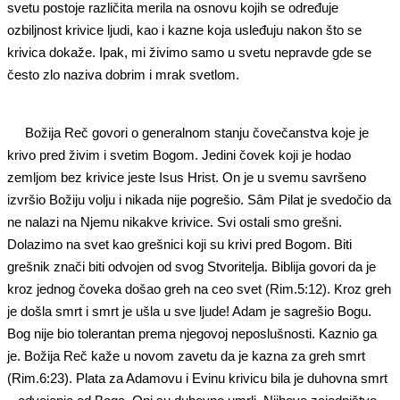
svetu postoje različita merila na osnovu kojih se određuje
ozbiljnost krivice ljudi, kao i kazne koja usleđuju nakon što se
krivica dokaže. Ipak, mi živimo samo u svetu nepravde gde se
često zlo naziva dobrim i mrak svetlom.
Božija Reč govori o generalnom stanju čovečanstva koje je
krivo pred živim i svetim Bogom. Jedini čovek koji je hodao
zemljom bez krivice jeste Isus Hrist. On je u svemu savršeno
izvršio Božiju volju i nikada nije pogrešio. Sâm Pilat je svedočio da
ne nalazi na Njemu nikakve krivice. Svi ostali smo grešni.
Dolazimo na svet kao grešnici koji su krivi pred Bogom. Biti
grešnik znači biti odvojen od svog Stvoritelja. Biblija govori da je
kroz jednog čoveka došao greh na ceo svet (Rim.5:12). Kroz greh
je došla smrt i smrt je ušla u sve ljude! Adam je sagrešio Bogu.
Bog nije bio tolerantan prema njegovoj neposlušnosti. Kaznio ga
je. Božija Reč kaže u novom zavetu da je kazna za greh smrt
(Rim.6:23). Plata za Adamovu i Evinu krivicu bila je duhovna smrt