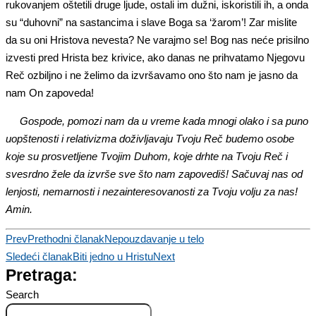
rukovanjem oštetili druge ljude, ostali im dužni, iskoristili ih, a onda
su “duhovni” na sastancima i slave Boga sa ‘žarom’! Zar mislite
da su oni Hristova nevesta? Ne varajmo se! Bog nas neće prisilno
izvesti pred Hrista bez krivice, ako danas ne prihvatamo Njegovu
Reč ozbiljno i ne želimo da izvršavamo ono što nam je jasno da
nam On zapoveda!
Gospode, pomozi nam da u vreme kada mnogi olako i sa puno
uopštenosti i relativizma doživljavaju Tvoju Reč budemo osobe
koje su prosvetljene Tvojim Duhom, koje drhte na Tvoju Reč i
svesrdno žele da izvrše sve što nam zapovediš! Sačuvaj nas od
lenjosti, nemarnosti i nezainteresovanosti za Tvoju volju za nas!
Amin.
Prev
Prethodni članak
Nepouzdavanje u telo
Sledeći članak
Biti jedno u Hristu
Next
Pretraga:
Search