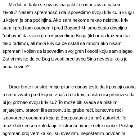
Međutim, kako se ova istina paktično ispoljava u našem
životu? Našem spremnošću da ispovedimo svoju krivicu u krugu
u kojem je ona počinjina. Ako sam nekome rekao neistinu, kriv
sam i pred tom osobom i pred Bogom! Mi smo često dovoljno
“duhovni” da svaki greh ispovedimo Bogu (ili bar da kažemo da
tako radimo), ali moja krivica će ostati sa mnom ako nisam
spreman i voljan da ispovedim svoj greh i osobi koju sam slagao.
Zar vi mislite da će Bog izvesti pred svog Sina nevestu koja je
puna krivice?
Dragi brate i sestro, moje pitanje danas jeste da li postoji osoba
u tvom životu pred kojom znaš da si kriv, a ništa nisi preduzeo da
bi joj priznao svoju krivicu? To može biti svađa sa bliskim
prijateljem, bratom ili sestrom, zle, grube reči, buntovne reči
izgovorene osobama koje je Bog postavio za naš autoritet. To
može biti svesno zakidanje ili iskorišćavanje neke osobe. Postoji
ogroman broj vernika koji su svesnim, nepoštenim novčanim