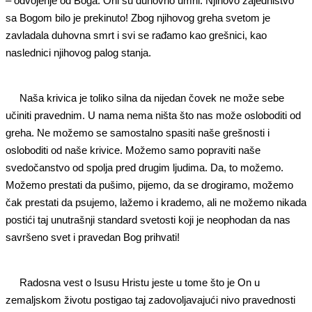
– odvojenje od Boga. Oni su duhovno umrli. Njihovo zajedništvo
sa Bogom bilo je prekinuto! Zbog njihovog greha svetom je
zavladala duhovna smrt i svi se rađamo kao grešnici, kao
naslednici njihovog palog stanja.
Naša krivica je toliko silna da nijedan čovek ne može sebe
učiniti pravednim. U nama nema ništa što nas može osloboditi od
greha. Ne možemo se samostalno spasiti naše grešnosti i
osloboditi od naše krivice. Možemo samo popraviti naše
svedočanstvo od spolja pred drugim ljudima. Da, to možemo.
Možemo prestati da pušimo, pijemo, da se drogiramo, možemo
čak prestati da psujemo, lažemo i krademo, ali ne možemo nikada
postići taj unutrašnji standard svetosti koji je neophodan da nas
savršeno svet i pravedan Bog prihvati!
Radosna vest o Isusu Hristu jeste u tome što je On u
zemaljskom životu postigao taj zadovoljavajući nivo pravednosti