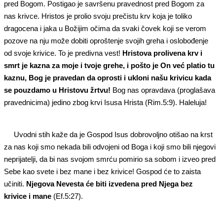
pred Bogom. Postigao je savršenu pravednost pred Bogom za
nas krivce. Hristos je prolio svoju prečistu krv koja je toliko
dragocena i jaka u Božijim očima da svaki čovek koji se verom
pozove na nju može dobiti oproštenje svojih greha i oslobođenje
od svoje krivice. To je predivna vest!
Hristova prolivena krv i
smrt je kazna za moje i tvoje grehe, i pošto je On već platio tu
kaznu, Bog je pravedan da oprosti i ukloni našu krivicu kada
se pouzdamo u Hristovu žrtvu!
Bog nas opravdava (proglašava
pravednicima) jedino zbog krvi Isusa Hrista (Rim.5:9). Haleluja!
Uvodni stih kaže da je Gospod Isus dobrovoljno otišao na krst
za nas koji smo nekada bili odvojeni od Boga i koji smo bili njegovi
neprijatelji, da bi nas svojom smrću pomirio sa sobom i izveo pred
Sebe kao svete i bez mane i bez krivice! Gospod će to zaista
učiniti.
Njegova Nevesta će biti izvedena pred Njega bez
krivice i mane
(Ef.5:27).