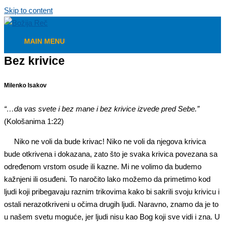
Skip to content
MAIN MENU
Bez krivice
Milenko Isakov
“
…da vas svete i bez mane i bez krivice izvede pred Sebe.
”
(Kološanima 1:22)
Niko ne voli da bude krivac! Niko ne voli da njegova krivica
bude otkrivena i dokazana, zato što je svaka krivica povezana sa
određenom vrstom osude ili kazne. Mi ne volimo da budemo
kažnjeni ili osuđeni. To naročito lako možemo da primetimo kod
ljudi koji pribegavaju raznim trikovima kako bi sakrili svoju krivicu i
ostali nerazotkriveni u očima drugih ljudi. Naravno, znamo da je to
u našem svetu moguće, jer ljudi nisu kao Bog koji sve vidi i zna. U