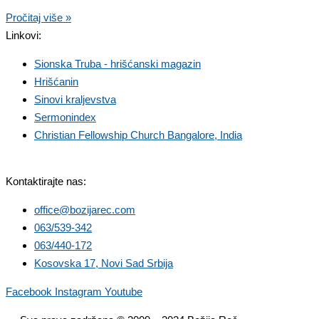
Pročitaj više »
Linkovi:
Sionska Truba - hrišćanski magazin
Hrišćanin
Sinovi kraljevstva
Sermonindex
Christian Fellowship Church Bangalore, India
Kontaktirajte nas:
office@bozijarec.com
063/539-342
063/440-172
Kosovska 17, Novi Sad Srbija
Facebook
Instagram
Youtube