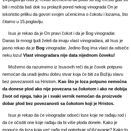
bili i možda baš dok su prolazili pored nekog vinograda On je
iskoristio priliku da govori svojim učenicima o čokotu i lozama, što
čitamo u 15.poglavlju.
Isus je rekao da je On pravi čokot i da je Bog vinogradar.
Danas bi mnogi ljudi želeli da imaju vlast vinogradara, ali Isus je
jasno rekao da je
Bog
vinogradar. Jedino Bog ima vlast da odseče
neku lozu!
Vlast vinogradara nije data nijednom čoveku!
Možemo da razumemo iz Isusovih reči da je čovek potpuno
nemoćan da uradi ijednu dobru stvar koja će biti za Božiju slavu
bez povezanosti sa Hristom.
Kao što je loza potpuno nemoćna
da donese plod ako nije povezana sa čokotom i ako ne dobija
život od njega, tako je i svaki vernik nemoćan da proizvede
dobar plod bez povezanosti sa čokotom koji je Hristos.
Isus je rekao da će vinogradar odseći loze koje ne rađaju rod i
da će očistiti one koje rađaju da bi više ploda donele. Kako je
moguće da loza koja već rađa rod potrebuje očišćavanje? Kako to