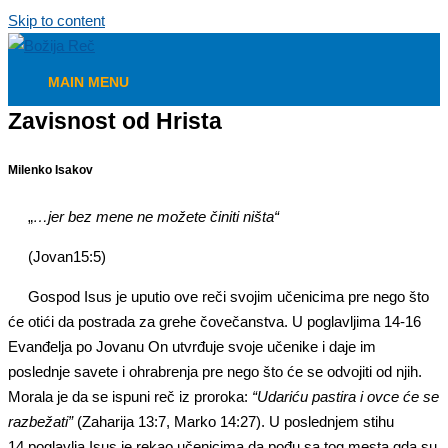
Skip to content
MAIN MENU
Zavisnost od Hrista
Milenko Isakov
„
…
jer bez mene ne možete činiti ništa
“
(J
ovan15:5)
Gospod Isus je uputio ove reči svojim učenicima pre nego što
će otići da postrada za grehe čovečanstva. U poglavljima 14-16
Evanđelja po Jovanu On utvrđuje svoje učenike i daje im
poslednje savete i ohrabrenja pre nego što će se odvojiti od njih.
Morala je da se ispuni reč iz proroka:
“Udariću pastira i ovce će se
razbežati”
(Zaharija 13:7, Marko 14:27). U poslednjem stihu
14.poglavlja Isus je rekao učenicima da pođu sa tog mesta gda su