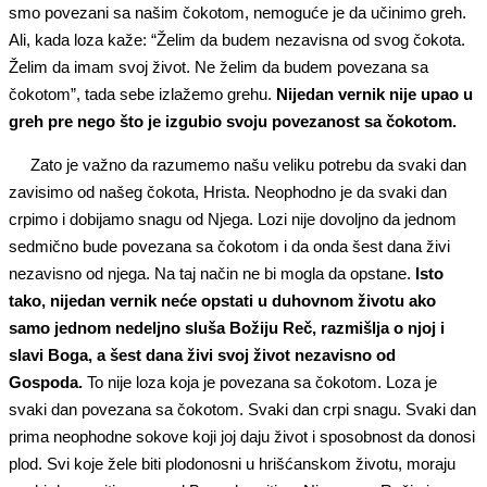
smo povezani sa našim čokotom, nemoguće je da učinimo greh.
Ali, kada loza kaže: “Želim da budem nezavisna od svog čokota.
Želim da imam svoj život. Ne želim da budem povezana sa
čokotom”, tada sebe izlažemo grehu.
Nijedan vernik nije upao u
greh pre nego što je izgubio svoju povezanost sa čokotom.
Zato je važno da razumemo našu veliku potrebu da svaki dan
zavisimo od našeg čokota, Hrista. Neophodno je da svaki dan
crpimo i dobijamo snagu od Njega. Lozi nije dovoljno da jednom
sedmično bude povezana sa čokotom i da onda šest dana živi
nezavisno od njega. Na taj način ne bi mogla da opstane.
Isto
tako, nijedan vernik neće opstati u duhovnom životu ako
samo jednom nedeljno sluša Božiju Reč, razmišlja o njoj i
slavi Boga, a šest dana živi svoj život nezavisno od
Gospoda.
To nije loza koja je povezana sa čokotom. Loza je
svaki dan povezana sa čokotom. Svaki dan crpi snagu. Svaki dan
prima neophodne sokove koji joj daju život i sposobnost da donosi
plod. Svi koje žele biti plodonosni u hrišćanskom životu, moraju