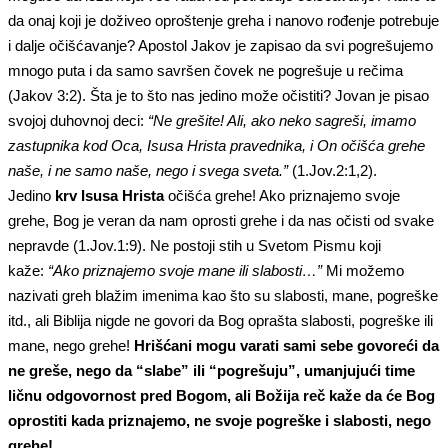
da onaj koji je doživeo oproštenje greha i nanovo rođenje potrebuje
i dalje očišćavanje? Apostol Jakov je zapisao da svi pogrešujemo
mnogo puta i da samo savršen čovek ne pogrešuje u rečima
(Jakov 3:2). Šta je to što nas jedino može očistiti? Jovan je pisao
svojoj duhovnoj deci:
“Ne grešite! Ali, ako neko sagreši, imamo
zastupnika kod Oca, Isusa Hrista pravednika, i On očišća grehe
naše, i ne samo naše, nego i svega sveta.”
(1.Jov.2:1,2).
Jedino
krv Isusa Hrista
očišća grehe! Ako priznajemo svoje
grehe, Bog je veran da nam oprosti grehe i da nas očisti od svake
nepravde (1.Jov.1:9). Ne postoji stih u Svetom Pismu koji
kaže:
“Ako priznajemo svoje mane ili slabosti…”
Mi možemo
nazivati greh blažim imenima kao što su slabosti, mane, pogreške
itd., ali Biblija nigde ne govori da Bog oprašta slabosti, pogreške ili
mane, nego grehe!
Hrišćani mogu varati sami sebe govoreći da
ne greše, nego da “slabe” ili “pogrešuju”, umanjujući time
ličnu odgovornost pred Bogom, ali Božija reč kaže da će Bog
oprostiti kada priznajemo, ne svoje pogreške i slabosti, nego
grehe!