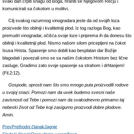
svaki dan crpiti snagu od Boga, hraniti se Njegovom Rečju i
komunicirati sa čokotom u molitvi.
Cilj svakog razumnog vinogradara jeste da od svojih loza
proizvede što obilniji i kvalitetniji plod. Iz tog razloga Bog, kao
premudri vinogradar, očišća svoje loze i priprema ih da donesu što
obilniji i kvalitetniji plod. Nismo našom silom pricepljeni na čokot
Isusa Hrista. Spasenje smo dobili kao besplatan dar Božije
blagodati i povezali smo se sa našim čokotom Hristom bez lične
zasluge. Gradimo zato svoje spasenje sa strahom i drhtanjem!
(Fil.2:12).
Gospode, oprosti nam što smo mnogo puta proizvodili rodove
u svojoj snazi. Pomozi nam da uvek budemo svesni naše
zavisnosti od Tebe i pomozi nam da svakodnevno primamo taj
nebeski život od Tebe koji zasigurno proizvodi dobre plodove.
Amin.
Prev
Prethodni članak
Jagnje