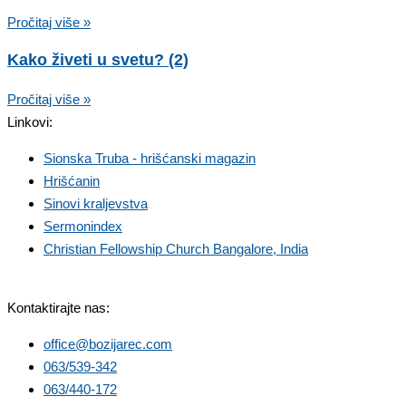
Pročitaj više »
Kako živeti u svetu? (2)
Pročitaj više »
Linkovi:
Sionska Truba - hrišćanski magazin
Hrišćanin
Sinovi kraljevstva
Sermonindex
Christian Fellowship Church Bangalore, India
Kontaktirajte nas:
office@bozijarec.com
063/539-342
063/440-172