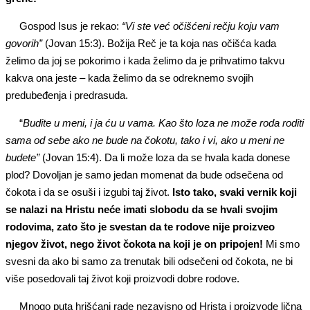
Gospod Isus je rekao:
“Vi ste već očišćeni rečju koju vam
govorih”
(Jovan 15:3). Božija Reč je ta koja nas očišća kada
želimo da joj se pokorimo i kada želimo da je prihvatimo takvu
kakva ona jeste – kada želimo da se odreknemo svojih
predubeđenja i predrasuda.
“
Budite u meni, i ja ću u vama. Kao što loza ne može roda roditi
sama od sebe ako ne bude na čokotu, tako i vi, ako u meni ne
budete”
(Jovan 15:4). Da li može loza da se hvala kada donese
plod? Dovoljan je samo jedan momenat da bude odsečena od
čokota i da se osuši i izgubi taj život.
Isto tako, svaki vernik koji
se nalazi na Hristu neće imati slobodu da se hvali svojim
rodovima, zato što je svestan da te rodove nije proizveo
njegov život, nego život čokota na koji je on pripojen!
Mi smo
svesni da ako bi samo za trenutak bili odsečeni od čokota, ne bi
više posedovali taj život koji proizvodi dobre rodove.
Mnogo puta hrišćani rade nezavisno od Hrista i proizvode lična