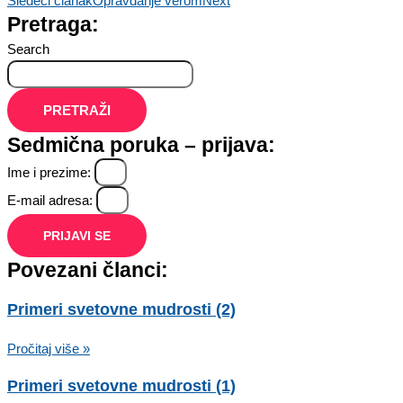
Sledeći članak
Opravdanje verom
Next
Pretraga:
Search
PRETRAŽI
Sedmična poruka – prijava:
Ime i prezime:
E-mail adresa:
PRIJAVI SE
Povezani članci:
Primeri svetovne mudrosti (2)
Pročitaj više »
Primeri svetovne mudrosti (1)