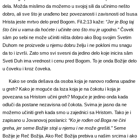
dela. Možda mislimo da možemo u svojoj sili da učinimo nešto
dobro, ali sve što je urađeno bez povezanosti i zavisnosti od Isusa
Hrista jeste mrtvo delo pred Bogom. Fil.2:13 kaže:
“Jer je Bog taj
što čini u vama da hoćete i učinite ono što mu je ugodno.”
Čovek
sâm po sebi ne može učiniti ništa dobro ako Bog svojim Svetim
Duhom ne proizvede u njemu dobru želju i ne pokloni mu snagu
da to i izvrši. Zato smo svi svesni da jedino delo koje inicira sâm
Sveti Duh ima vrednost i cenu pred Bogom. To je onda Božije delo
u čoveku i kroz čoveka.
Kako se onda dešava da osoba koja je nanovo rođena upadne
u greh? Kako je moguće da loza koja je na čokotu i koja je
povezana sa Hristom učini greh? Moguće je jedino onda kada
odluči da postane nezavisna od čokota. Svima je jasno da ne
možemo učiniti greh kada smo u zajednici sa Hristom. Tako je i
zapisano u Jovanovoj poslanici:
“Ko je rođen od Boga ne čini
greha, jer seme Božije stoji u njemu i ne može grešiti.”
Seme
Božije je Reč Božija. Ako Reč Božija prebiva u našim srcima i ako