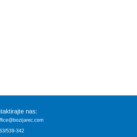
taktirajte nas:
ffice@bozijarec.com
63/539-342