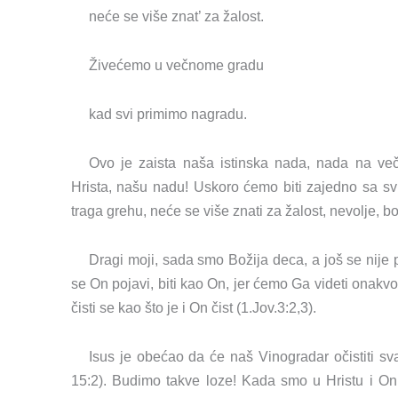
neće se više znat’ za žalost.
Živećemo u večnome gradu
kad svi primimo nagradu.
Ovo je zaista naša istinska nada, nada na več
Hrista, našu nadu! Uskoro ćemo biti zajedno sa svim
traga grehu, neće se više znati za žalost, nevolje, bol,
Dragi moji, sada smo Božija deca, a još se nije
se On pojavi, biti kao On, jer ćemo Ga videti onakv
čisti se kao što je i On čist (1.Jov.3:2,3).
Isus je obećao da će naš Vinogradar očistiti sv
15:2). Budimo takve loze! Kada smo u Hristu i On