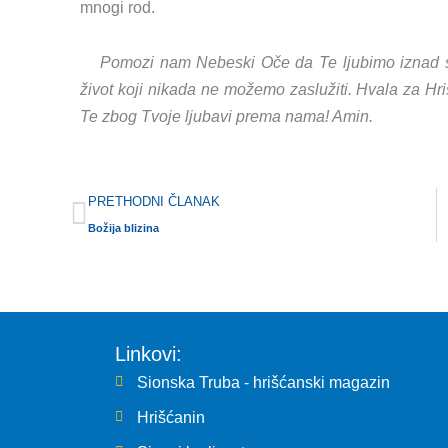
mnogi rod.
Pomozi nam Nebeski Oče da Te ljubimo iznad s
život koji nikada ne možemo zaslužiti. Hvala za Hri
Te zbog Tvoje ljubavi prema nama! Amin.
Prev
PRETHODNI ČLANAK
Božija blizina
Linkovi:
Sionska Truba - hrišćanski magazin
Hrišćanin