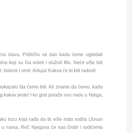
nu slavu. Približio se dan kada ćemo ugledati
a koji su Ga voleli i služuli Mu. Neće više biti
 bolesti i smrt. Aliluja! Kakva će to biti radost!
 pokazalo šta ćemo biti. Ali znamo da ćemo, kada
og kakav jeste! I ko god polaže ovu nadu u Njega,
aku lozu koja rađa da bi više roda rodila (Jovan
 u nama, Reč Njegova će nas čistiti i rodićemo