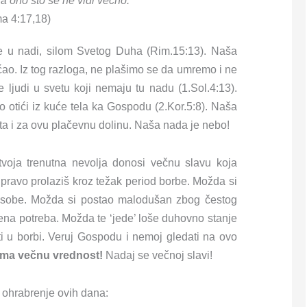
 a ono što se ne vidi večno.”
a 4:17,18)
lje u nadi, silom Svetog Duha (Rim.15:13). Naša
ao. Iz tog razloga, ne plašimo se da umremo i ne
 ljudi u svetu koji nemaju tu nadu (1.Sol.4:13).
 otići iz kuće tela ka Gospodu (2.Kor.5:8). Naša
eta i za ovu plačevnu dolinu. Naša nada je nebo!
 tvoja trenutna nevolja donosi večnu slavu koja
ravo prolaziš kroz težak period borbe. Možda si
 osobe. Možda si postao malodušan zbog čestog
jena potreba. Možda te ‘jede’ loše duhovno stanje
ti u borbi. Veruj Gospodu i nemoj gledati na ovo
nema večnu vrednost!
Nadaj se večnoj slavi!
a ohrabrenje ovih dana: