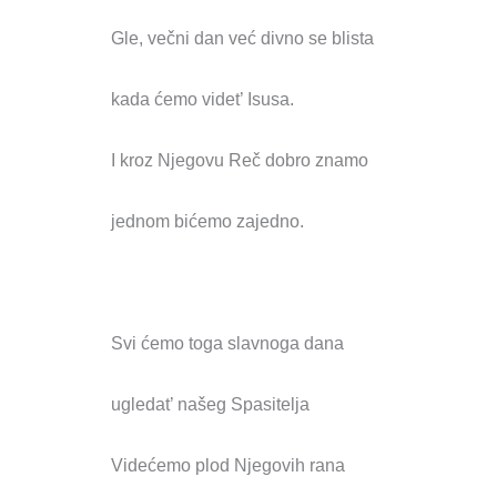
Gle, večni dan već divno se blista
kada ćemo videt’ Isusa.
I kroz Njegovu Reč dobro znamo
jednom bićemo zajedno.
Svi ćemo toga slavnoga dana
ugledat’ našeg Spasitelja
Videćemo plod Njegovih rana