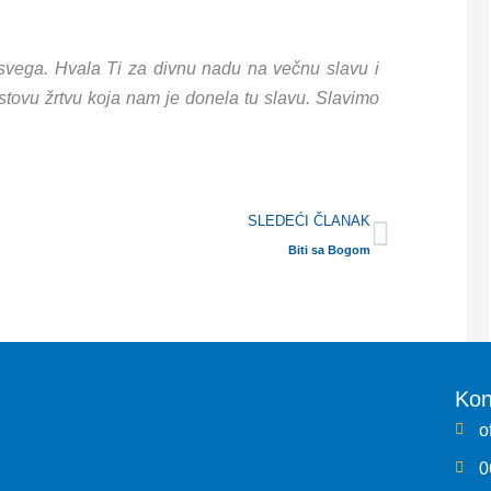
vega. Hvala Ti za divnu nadu na večnu slavu i
stovu žrtvu koja nam je donela tu slavu. Slavimo
Next
SLEDEĆI ČLANAK
Biti sa Bogom
Kon
o
0