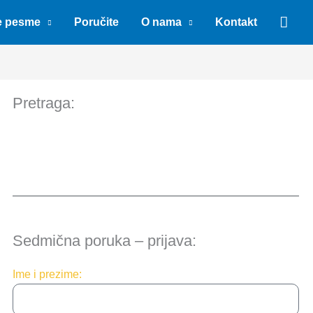
Sear
e pesme
Poručite
O nama
Kontakt
Pretraga:
Sedmična poruka – prijava:
Ime i prezime: