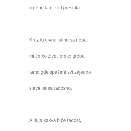
u nebu tam’ kod prestola.
Kroz tu divnu istinu sa neba
mi ćemo živet’ preko groba,
tamo gde spašeni svi zajedno
slave Isusa radosno.
Aliluja kakva biće radost,