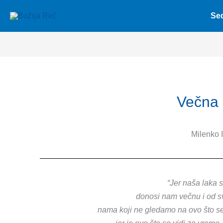
Skip
Se
to
content
Večna 
Milenko 
“
Jer naša laka 
donosi nam večnu i od sv
nama koji ne gledamo na ovo što se 