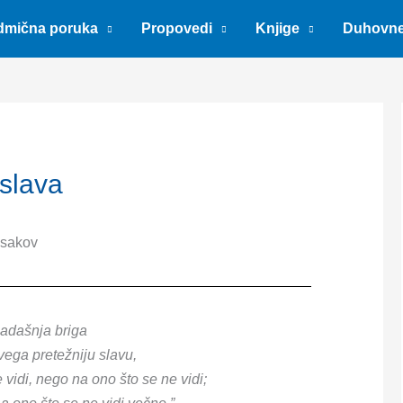
dmična poruka
Propovedi
Knjige
Duhovn
slava
Isakov
sadašnja briga
ega pretežniju slavu,
vidi, nego na ono što se ne vidi;