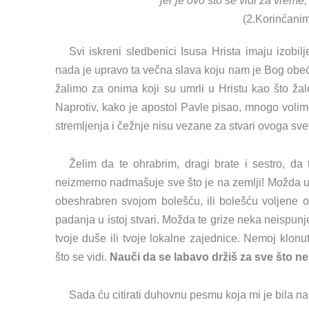
jer je ovo što se vidi za vreme,
(2.Korinćanim
Svi iskreni sledbenici Isusa Hrista imaju izobi
nada je upravo ta večna slava koju nam je Bog obeć
žalimo za onima koji su umrli u Hristu kao što žale
Naprotiv, kako je apostol Pavle pisao, mnogo volimo
stremljenja i čežnje nisu vezane za stvari ovoga sv
Želim da te ohrabrim, dragi brate i sestro, da
neizmerno nadmašuje sve što je na zemlji! Možda up
obeshrabren svojom bolešću, ili bolešću voljene
padanja u istoj stvari. Možda te grize neka neispun
tvoje duše ili tvoje lokalne zajednice. Nemoj klonu
što se vidi.
Nauči da se labavo držiš za sve što 
Sada ću citirati duhovnu pesmu koja mi je bila n