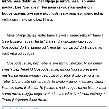
mrtva naša doktrina. Bez Njega je mrtva naša ‘ispravna
nauka’. Bez Njega je mrtva naša crkva, naši sastanci i
bogosluženja.
Sve naše aktivnosti i zalaganja jesu samo jedna
velika smrt, ako smo bez Hrista!
Moje pitanje danas jeste: Imaš li život ili samo religiju? Imaš li
Sina Božijeg, Isusa Hrista? Da li si Ga upoznao kao svog
Gospoda? Da li si primio od Njega taj novi život? Da li ga danas
voliš više od svega?
Gospode Isuse, bez Tebe je sve mrtvo i prazno. Ništa nema
smisla bez Tebe! O Gospode Isuse, mnogi ljudi su prevareni
misleći da mogu pronaći večni život u religiji ili bilo čemu izvan
Tebe. Otvori naše oči i srca da Te svakim danom jasnije vidimo!
Pomozi nam, Bože, da Te ljubimo iznad svega i da ne bismo imali
samo mrtvu religiju, nego svakodnevno iskustvo života večnog u
Tvom ljubljenom Sinu! Amin.