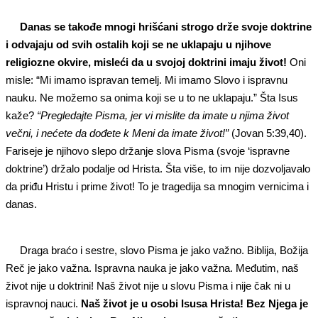
Danas se takođe mnogi hrišćani strogo drže svoje doktrine
i odvajaju od svih ostalih koji se ne uklapaju u njihove
religiozne okvire, misleći da u svojoj doktrini imaju život!
Oni
misle: “Mi imamo ispravan temelj. Mi imamo Slovo i ispravnu
nauku. Ne možemo sa onima koji se u to ne uklapaju.” Šta Isus
kaže?
“Pregledajte Pisma, jer vi mislite da imate u njima život
večni, i nećete da dođete k Meni da imate život!”
(Jovan 5:39,40).
Fariseje je njihovo slepo držanje slova Pisma (svoje ‘ispravne
doktrine’) držalo podalje od Hrista. Šta više, to im nije dozvoljavalo
da priđu Hristu i prime život! To je tragedija sa mnogim vernicima i
danas.
Draga braćo i sestre, slovo Pisma je jako važno. Biblija, Božija
Reč je jako važna. Ispravna nauka je jako važna. Međutim, naš
život nije u doktrini! Naš život nije u slovu Pisma i nije čak ni u
ispravnoj nauci.
Naš život je u osobi Isusa Hrista! Bez Njega je