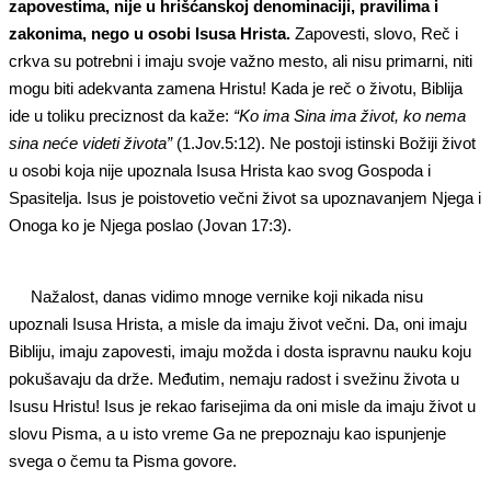
zapovestima, nije u hrišćanskoj denominaciji, pravilima i
zakonima, nego u osobi Isusa Hrista.
Zapovesti, slovo, Reč i
crkva su potrebni i imaju svoje važno mesto, ali nisu primarni, niti
mogu biti adekvanta zamena Hristu! Kada je reč o životu, Biblija
ide u toliku preciznost da kaže:
“Ko ima Sina ima život, ko nema
sina neće videti života”
(1.Jov.5:12). Ne postoji istinski Božiji život
u osobi koja nije upoznala Isusa Hrista kao svog Gospoda i
Spasitelja. Isus je poistovetio večni život sa upoznavanjem Njega i
Onoga ko je Njega poslao (Jovan 17:3).
Nažalost, danas vidimo mnoge vernike koji nikada nisu
upoznali Isusa Hrista, a misle da imaju život večni. Da, oni imaju
Bibliju, imaju zapovesti, imaju možda i dosta ispravnu nauku koju
pokušavaju da drže. Međutim, nemaju radost i svežinu života u
Isusu Hristu! Isus je rekao farisejima da oni misle da imaju život u
slovu Pisma, a u isto vreme Ga ne prepoznaju kao ispunjenje
svega o čemu ta Pisma govore.