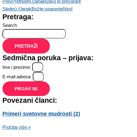
Prev
Prethodni članak
Đavo je prevarant
Sledeći članak
Božije spasenje
Next
Pretraga:
Search
PRETRAŽI
Sedmična poruka – prijava:
Ime i prezime:
E-mail adresa:
PRIJAVI SE
Povezani članci:
Primeri svetovne mudrosti (2)
Pročitaj više »