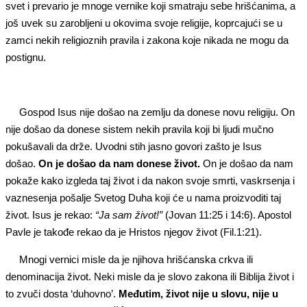
svet i prevario je mnoge vernike koji smatraju sebe hrišćanima, a
još uvek su zarobljeni u okovima svoje religije, koprcajući se u
zamci nekih religioznih pravila i zakona koje nikada ne mogu da
postignu.
Gospod Isus nije došao na zemlju da donese novu religiju. On
nije došao da donese sistem nekih pravila koji bi ljudi mučno
pokušavali da drže. Uvodni stih jasno govori zašto je Isus
došao.
On je došao da nam donese život.
On je došao da nam
pokaže kako izgleda taj život i da nakon svoje smrti, vaskrsenja i
vaznesenja pošalje Svetog Duha koji će u nama proizvoditi taj
život. Isus je rekao:
“Ja sam život!”
(Jovan 11:25 i 14:6). Apostol
Pavle je takođe rekao da je Hristos njegov život (Fil.1:21).
Mnogi vernici misle da je njihova hrišćanska crkva ili
denominacija život. Neki misle da je slovo zakona ili Biblija život i
to zvuči dosta ‘duhovno’.
Međutim, život nije u slovu, nije u