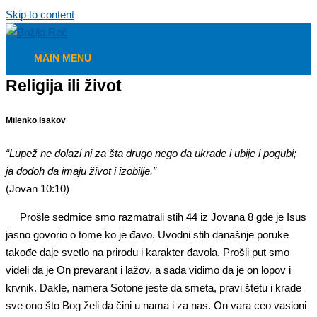
Skip to content
MAIN MENU
Religija ili život
Milenko Isakov
“
Lupež ne dolazi ni za šta drugo nego da ukrade i ubije i pogubi;
ja dođoh da imaju život i izobilje.”
(Jovan 10:10)
Prošle sedmice smo razmatrali stih 44 iz Jovana 8 gde je Isus
jasno govorio o tome ko je đavo. Uvodni stih današnje poruke
takođe daje svetlo na prirodu i karakter đavola. Prošli put smo
videli da je On prevarant i lažov, a sada vidimo da je on lopov i
krvnik. Dakle, namera Sotone jeste da smeta, pravi štetu i krade
sve ono što Bog želi da čini u nama i za nas. On vara ceo vasioni