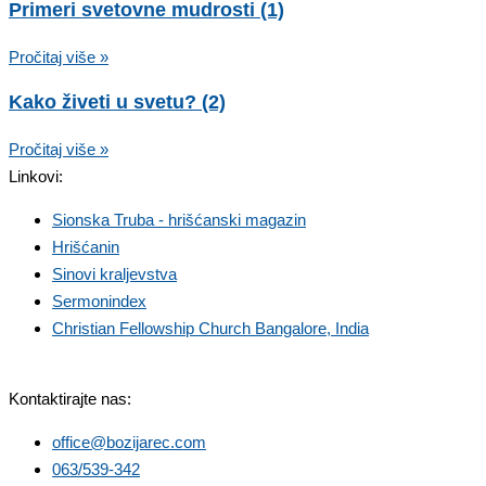
Primeri svetovne mudrosti (1)
Pročitaj više »
Kako živeti u svetu? (2)
Pročitaj više »
Linkovi:
Sionska Truba - hrišćanski magazin
Hrišćanin
Sinovi kraljevstva
Sermonindex
Christian Fellowship Church Bangalore, India
Kontaktirajte nas:
office@bozijarec.com
063/539-342