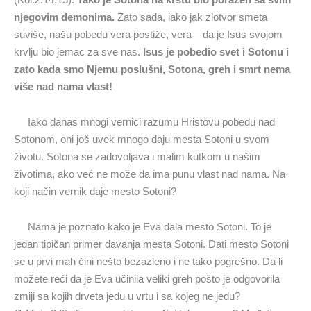
njegovim demonima.
Zato sada, iako jak zlotvor smeta
suviše, našu pobedu vera postiže, vera – da je Isus svojom
krvlju bio jemac za sve nas.
Isus je pobedio svet i Sotonu i
zato kada smo Njemu poslušni, Sotona, greh i smrt nema
više nad nama vlast!
Iako danas mnogi vernici razumu Hristovu pobedu nad
Sotonom, oni još uvek mnogo daju mesta Sotoni u svom
životu. Sotona se zadovoljava i malim kutkom u našim
životima, ako već ne može da ima punu vlast nad nama. Na
koji način vernik daje mesto Sotoni?
Nama je poznato kako je Eva dala mesto Sotoni. To je
jedan tipičan primer davanja mesta Sotoni. Dati mesto Sotoni
se u prvi mah čini nešto bezazleno i ne tako pogrešno. Da li
možete reći da je Eva učinila veliki greh pošto je odgovorila
zmiji sa kojih drveta jedu u vrtu i sa kojeg ne jedu?