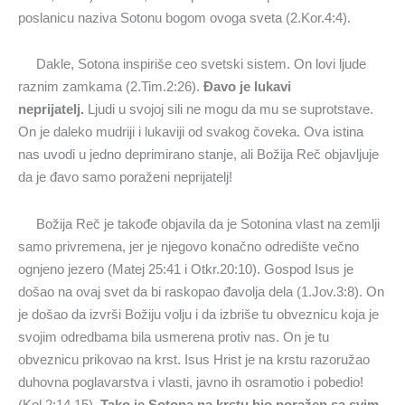
poslanicu naziva Sotonu bogom ovoga sveta (2.Kor.4:4).
Dakle, Sotona inspiriše ceo svetski sistem. On lovi ljude
raznim zamkama (2.Tim.2:26).
Đavo je lukavi
neprijatelj.
Ljudi u svojoj sili ne mogu da mu se suprotstave.
On je daleko mudriji i lukaviji od svakog čoveka. Ova istina
nas uvodi u jedno deprimirano stanje, ali Božija Reč objavljuje
da je đavo samo poraženi neprijatelj!
Božija Reč je takođe objavila da je Sotonina vlast na zemlji
samo privremena, jer je njegovo konačno odredište večno
ognjeno jezero (Matej 25:41 i Otkr.20:10). Gospod Isus je
došao na ovaj svet da bi raskopao đavolja dela (1.Jov.3:8). On
je došao da izvrši Božiju volju i da izbriše tu obveznicu koja je
svojim odredbama bila usmerena protiv nas. On je tu
obveznicu prikovao na krst. Isus Hrist je na krstu razoružao
duhovna poglavarstva i vlasti, javno ih osramotio i pobedio!
(Kol.2:14,15).
Tako je Sotona na krstu bio poražen sa svim