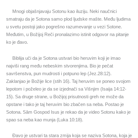
Mnogi objašnjavaju Sotonu kao iluziju. Neki naučnici
smatraju da je Sotona samo plod ljudske mašte. Među ljudima
u svetu postoji jako pogrešno razumevanje u vezi Sotone.
Međutim, u Božijoj Reči pronalazimo istinit odgovor na pitanje
ko je đavo.
Biblija uči da je Sotona ustvari bio heruvim koji je imao
najviši rang među nebeskim stvorenjima. Bio je pečat
savršenstva, pun mudrosti i potpuno lep (Jez.28:12).
Zaklanjao je Božije lice (stih 16). Taj heruvim se poneo svojom
lepotom i poželeo je da se izjednači sa Višnjim (Isaija 14:12-
15). Sa druge strane, u Božijoj prisutnosti greh ne može da
opstane i tako je taj heruvim bio zbačen sa neba. Postao je
Sotona. Sâm Gospod Isus je rekao da je video Sotonu kako je
spao sa neba kao munja (Luka 10:18).
Đavo je ustvari ta stara zmija koja se naziva Sotona, koja je