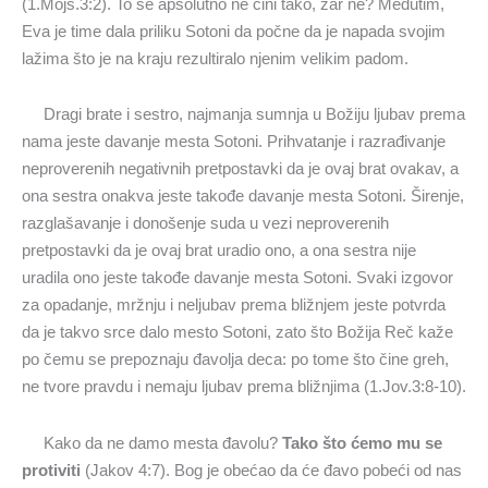
(1.Mojs.3:2). To se apsolutno ne čini tako, zar ne? Međutim,
Eva je time dala priliku Sotoni da počne da je napada svojim
lažima što je na kraju rezultiralo njenim velikim padom.
Dragi brate i sestro, najmanja sumnja u Božiju ljubav prema
nama jeste davanje mesta Sotoni. Prihvatanje i razrađivanje
neproverenih negativnih pretpostavki da je ovaj brat ovakav, a
ona sestra onakva jeste takođe davanje mesta Sotoni. Širenje,
razglašavanje i donošenje suda u vezi neproverenih
pretpostavki da je ovaj brat uradio ono, a ona sestra nije
uradila ono jeste takođe davanje mesta Sotoni. Svaki izgovor
za opadanje, mržnju i neljubav prema bližnjem jeste potvrda
da je takvo srce dalo mesto Sotoni, zato što Božija Reč kaže
po čemu se prepoznaju đavolja deca: po tome što čine greh,
ne tvore pravdu i nemaju ljubav prema bližnjima (1.Jov.3:8-10).
Kako da ne damo mesta đavolu?
Tako što ćemo mu se
protiviti
(Jakov 4:7). Bog je obećao da će đavo pobeći od nas