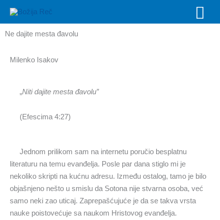
Skip
MAI
to
MEN
content
Ne dajite mesta đavolu
Milenko Isakov
„
Niti dajite mesta đavolu”
(Efescima 4:27)
Jednom prilikom sam na internetu poručio besplatnu
literaturu na temu evanđelja. Posle par dana stiglo mi je
nekoliko skripti na kućnu adresu. Između ostalog, tamo je bilo
objašnjeno nešto u smislu da Sotona nije stvarna osoba, već
samo neki zao uticaj. Zaprepašćujuće je da se takva vrsta
nauke poistovećuje sa naukom Hristovog evanđelja.