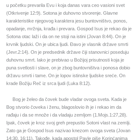
u početku prevarila Evu i koja danas vara ceo vasioni svet
(Otkrivenje 12:9). Sotona je duhovno stvorenje. Glavne
karakteristike njegovog karaktera jesu buntovništvo, ponos,
opadanje, mržnja, krađa i prevara. Gospod Isus je rekao da je
Sotona otac laži i da on ne stoji na istini (Jovan 8:44). On je
krvnik ljudski. On je ubica ljudi. Đavo je vlasnik države smrti
(Jevr.2:14). On je predsednik države čiji stanovnici poseduju
duhovnu smrt. Iako je prebivao u Božijoj prisutnosti koja je
puna svetlosti i slave, on je zbog buntovništva i ponosa dobio
državu smrti i tame. On je lopov istinske ljudske sreće. On
krade Božiju Reč iz srca ljudi (Luka 8:12).
Bog je želeo da čovek bude vladar ovoga sveta. Kada je
Bog stvorio čoveka i ženu, blagoslovio ih je i rekao im da
rađaju i da se množe i da vladaju zemljom (1.Mojs.1:27,28).
Ipak, čovek je kroz svoj greh prepustio Sotoni vlast na zemlji.
Zato ga je Gospod Isus nazivao knezom ovoga sveta (Jovan
14:30, 16:11). Takođe, kada apostol Pavle piše Korinćanima