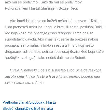
ako mu se protivimo. Kako da mu se protivimo?
Pokoravanjem Hristu! Slušanjem Božije Reči.
Ako imaš iskušenje da kažeš nešto loše o svom bližnjem,
ili da preneseš neku lošu priču o bratu ili sestri, poslušaj Božiju
reč koja kaže
“ne opadajte jedan drugoga”
i time ćeš se
suprotstaviti đavolu. Ako imaš iskušenje da prezreš nakog
prosjaka ili siromaha, ili brata i sestru u Hristu koji nešto
drugačuje radi od tebe, seti se i poslušaj Božiju Reč koja kaže
“
poštujte svakoga”,
i tako nećeš dati mesto Sotoni.
Hvala Ti nebeski Oče što si poslao svog Sina da raskopa
đavolja dela. Hvala Ti što u Isusu Hristu imamo pobedu nad
svim silama tame. Amin.
Prev
Next
Prethodni članak
Sloboda u Hristu
Sledeći članak
Delo Božijih ruku