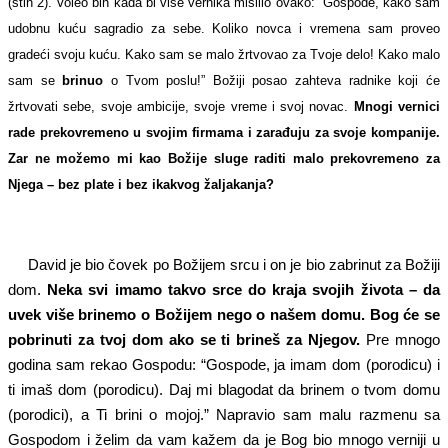
(stih 2). Voleo bih kada bi više vernika mislilo ovako: “Gospode, kako sam
udobnu kuću sagradio za sebe. Koliko novca i vremena sam proveo
gradeći svoju kuću. Kako sam se malo žrtvovao za Tvoje delo! Kako malo
sam se
brinuo
o Tvom poslu!” Božiji posao zahteva radnike koji će
žrtvovati sebe, svoje ambicije, svoje vreme i svoj novac.
Mnogi vernici
rade prekovremeno u svojim firmama i zarađuju za svoje kompanije.
Zar ne možemo mi kao Božije sluge raditi malo prekovremeno za
Njega – bez plate i bez ikakvog žaljakanja?
David je bio čovek po Božijem srcu i on je bio zabrinut za Božiji
dom.
Neka svi imamo takvo srce do kraja svojih života – da
uvek više brinemo o Božijem nego o našem domu. Bog će se
pobrinuti za tvoj dom ako se ti brineš za Njegov.
Pre mnogo
godina sam rekao Gospodu: “Gospode, ja imam dom (porodicu) i
ti imaš dom (porodicu). Daj mi blagodat da brinem o tvom domu
(porodici), a Ti brini o mojoj.” Napravio sam malu razmenu sa
Gospodom i želim da vam kažem da je Bog bio mnogo verniji u