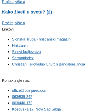
Pročitaj više »
Kako živeti u svetu? (2)
Pročitaj više »
Linkovi:
Sionska Truba - hrišćanski magazin
Hrišćanin
Sinovi kraljevstva
Sermonindex
Christian Fellowship Church Bangalore, India
Kontaktirajte nas:
office@bozijarec.com
063/539-342
063/440-172
Kosovska 17, Novi Sad Srbija