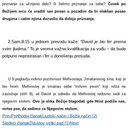
priznanje za učinjeno delo? Ili želimo priznanje za sebe?
Čovek po
Božijem srcu će uraditi sav posao u pozadini da bi olakšao posao
drugima i zatim njima dozvolio da dobiju priznanje.
2.Sam.8:15 u jednom prevodu kaže:
“David je bio fer prema
svim ljudima.”
To je veoma važna kvalifikacija za vođu – da bude
potpuno nepristrasan i fer u donošenju presuda.
U 9.poglavlju vidimo pozitivnost Mefivosteja, Jonatanovog sina, koji je
bio hrom. Mefivostej je smatrao sebe “mrtvim psom” koji ništa ne
zaslužuje (stih 8), ali David je odredio da Mefivostej redovno sedi za
njegovim stolom.
Ovo je slika Božije blagodati gde Hrist podiže nas,
mrtve pse, da sedimo za Njegovim stolom.
Prev
Prethodni članak
Ljudski način i Božiji način (2)
Sledeći članak
Davidov veliki pad (1)
Next