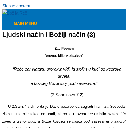
Skip to content
MAIN MENU
Ljudski način i Božiji način (3)
Zac Poonen
(preveo Milenko Isakov)
“Reče car Natanu proroku: vidi, ja stojim u kući od kedrova
drveta,
a kovčeg Božiji stoji pod zavesima.”
(2.Samuilova 7:2)
U 2.Sam.7 vidimo da je David poželeo da sagradi hram za Gospoda.
Niko mu to nije rekao da uradi, ali on je u svom srcu mislio ovako:
“Ja
živim u divnoj kući, a Božiji kovčeg se nalazi pod zavesama u šatoru”