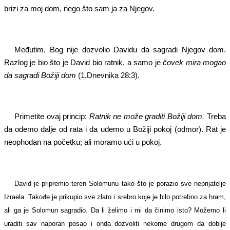
brizi za moj dom, nego što sam ja za Njegov.
Međutim, Bog nije dozvolio Davidu da sagradi Njegov dom.
Razlog je bio što je David bio ratnik, a samo je
čovek mira mogao
da sagradi Božiji dom
(1.Dnevnika 28:3).
Primetite ovaj princip:
Ratnik ne može graditi Božiji dom.
Treba
da odemo dalje od rata i da uđemo u Božiji pokoj (odmor). Rat je
neophodan na početku; ali moramo ući u pokoj.
David je pripremio teren Solomunu tako što je porazio sve neprijatelje
Izraela. Takođe je prikupio sve zlato i srebro koje je bilo potrebno za hram,
ali ga je Solomun sagradio. Da li želimo i mi da činimo isto? Možemo li
uraditi sav naporan posao i onda dozvoliti nekome drugom da dobije