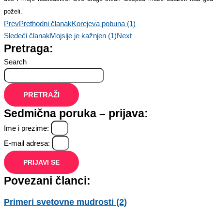
poželi.”
Prev
Prethodni članak
Korejeva pobuna (1)
Sledeći članak
Mojsije je kažnjen (1)
Next
Pretraga:
Search
PRETRAŽI
Sedmična poruka – prijava:
Ime i prezime:
E-mail adresa:
PRIJAVI SE
Povezani članci:
Primeri svetovne mudrosti (2)