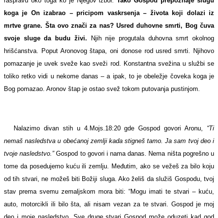
raspravu oko toga ko je Njegov izbor.
Tako Gospod prepoznaje slugu
koga je On izabrao – pricipom vaskrsenja – života koji dolazi iz
mrtve grane. Šta ovo znači za nas? Usred duhovne smrti, Bog čuva
svoje sluge da budu živi.
Njih nije progutala duhovna smrt okolnog
hrišćanstva. Poput Aronovog štapa, oni donose rod usred smrti. Njihovo
pomazanje je uvek sveže kao sveži rod. Konstantna svežina u službi se
toliko retko vidi u nekome danas – a ipak, to je obeležje čoveka koga je
Bog pomazao. Aronov štap je ostao svež tokom putovanja pustinjom.
Nalazimo divan stih u 4.Mojs.18:20 gde Gospod govori Aronu,
“Ti
nemaš nasledstva u obećanoj zemlji kada stigneš tamo. Ja sam tvoj deo i
tvoje nasledstvo.”
Gospod to govori i nama danas. Nema ništa pogrešno u
tome da posedujemo kuću ili zemlju. Međutim, ako se vežeš za bilo koju
od tih stvari, ne možeš biti Božiji sluga. Ako želiš da služiš Gospodu, tvoj
stav prema svemu zemaljskom mora biti: “Mogu imati te stvari – kuću,
auto, motorcikli ili bilo šta, ali nisam vezan za te stvari. Gospod je moj
deo i moje nasledstvo. Sve druge stvari Gospod može oduzeti kad god