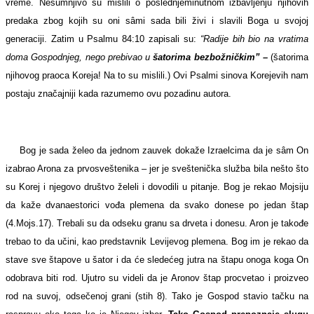
vreme. Nesumnjivo su mislili o poslednjeminutnom izbavljenju njihovih
predaka zbog kojih su oni sâmi sada bili živi i slavili Boga u svojoj
generaciji. Zatim u Psalmu 84:10 zapisali su:
“Radije bih bio na vratima
doma Gospodnjeg, nego prebivao u
šatorima bezbožničkim” –
(šatorima
njihovog praoca Koreja! Na to su mislili.) Ovi Psalmi sinova Korejevih nam
postaju značajniji kada razumemo ovu pozadinu autora.
Bog je sada želeo da jednom zauvek dokaže Izraelcima da je sâm On
izabrao Arona za prvosveštenika – jer je sveštenička služba bila nešto što
su Korej i njegovo društvo želeli i dovodili u pitanje. Bog je rekao Mojsiju
da kaže dvanaestorici vođa plemena da svako donese po jedan štap
(4.Mojs.17). Trebali su da odseku granu sa drveta i donesu. Aron je takođe
trebao to da učini, kao predstavnik Levijevog plemena. Bog im je rekao da
stave sve štapove u šator i da će sledećeg jutra na štapu onoga koga On
odobrava biti rod. Ujutro su videli da je Aronov štap procvetao i proizveo
rod na suvoj, odsečenoj grani (stih 8). Tako je Gospod stavio tačku na