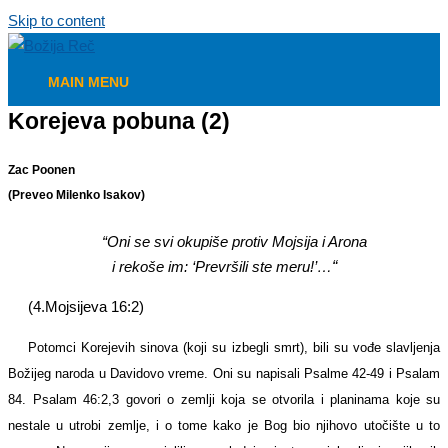
Skip to content
MAIN MENU
Korejeva pobuna (2)
Zac Poonen
(Preveo Milenko Isakov)
“Oni se svi okupiše protiv Mojsija i Arona
i rekoše im: ‘Prevršili ste meru!’…
“
(4.Mojsijeva 16:2)
Potomci Korejevih sinova (koji su izbegli smrt), bili su vođe slavljenja
Božijeg naroda u Davidovo vreme. Oni su napisali Psalme 42-49 i Psalam
84. Psalam 46:2,3 govori o zemlji koja se otvorila i planinama koje su
nestale u utrobi zemlje, i o tome kako je Bog bio njihovo utočište u to