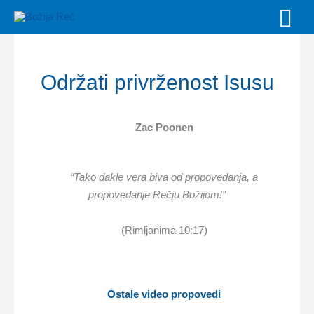
Skip
MAI
to
MEN
content
Održati privrženost Isusu
Zac Poonen
“Tako dakle vera biva od propovedanja, a
propovedanje Rečju Božijom!”
(Rimljanima 10:17)
Ostale video propovedi