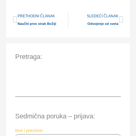
Prev
Nex
PRETHODNI ČLANAK
SLEDEĆI ČLANAK
Naučiti prvo strah Božiji
Odvojenje od sveta
Pretraga:
Sedmična poruka – prijava:
Ime i prezime: