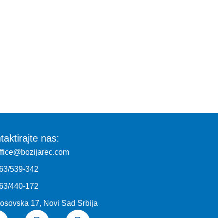
taktirajte nas:
ffice@bozijarec.com
63/539-342
63/440-172
osovska 17, Novi Sad Srbija
F
I
Y