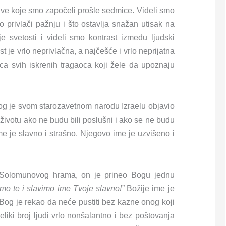
ve koje smo započeli prošle sedmice. Videli smo
o privlači pažnju i što ostavlja snažan utisak na
e svetosti i videli smo kontrast između ljudski
t je vrlo neprivlačna, a najčešće i vrlo neprijatna
rca svih iskrenih tragaoca koji žele da upoznaju
og je svom starozavetnom narodu Izraelu objavio
 životu ako ne budu bili poslušni i ako se ne budu
e je slavno i strašno. Njegovo ime je uzvišeno i
u Solomunovog hrama, on je prineo Bogu jednu
mo te i slavimo ime Tvoje slavno!”
Božije ime je
Bog je rekao da neće pustiti bez kazne onog koji
liki broj ljudi vrlo nonšalantno i bez poštovanja