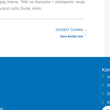
gog imena. Tebi se klanjamo i predajemo svoje
a kroz naše živote. Amin.
Next
SLEDEĆI ČLANAK
Slava Božijih dela
Kon
o
0
0
K
ia