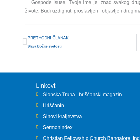
Gospode Isuse, Tvoje ime je iznad svakog dru
živote. Budi uzdignut, proslavljen i objavljen drugim
Prev
PRETHODNI ČLANAK
Slava Božije svetosti
Linkovi:
Sionska Truba - hrišćanski magazin
Hrišćanin
Sinovi kraljevstva
Sermonindex
Christian Fellowship Church Bangalore, Ind