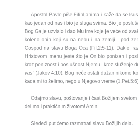
Apostol Pavle piše Filibljanima i kaže da se Isus
kao jedan od nas i bio je sluga svima. Bio je posluša
Bog Ga je uzvisio i dao Mu ime koje je veće od s
koleno onih koji su na nebu i na zemlji i pod zem
Gospod na slavu Boga Oca (Fil.2:5-11). Dakle, 
Hristovom imenu jeste što je On bio ponizan i posl
kroz poniznost i poslušnost Njemu i kroz služenje 
vas”
(Jakov 4:10). Bog neće ostati dužan nikome ko 
kada mi to želimo, nego u Njegovo vreme (1.Pet.5:6)
Odajmo slavu, poštovanje i čast Božijem svetom 
delima i praktičnim životom! Amin.
Sledeći put ćemo razmatrati slavu Božijih dela.