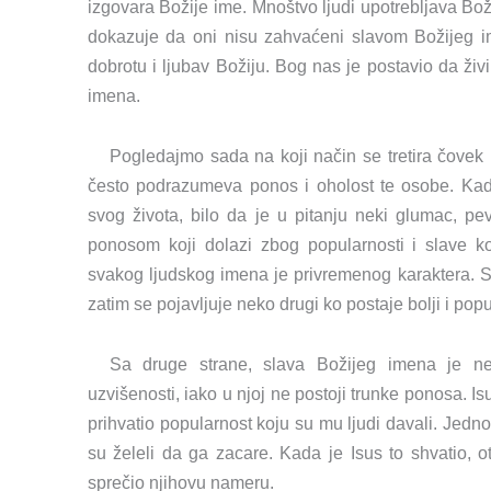
izgovara Božije ime. Mnoštvo ljudi upotrebljava B
dokazuje da oni nisu zahvaćeni slavom Božijeg i
dobrotu i ljubav Božiju. Bog nas je postavio da živ
imena.
Pogledajmo sada na koji način se tretira čovek
često podrazumeva ponos i oholost te osobe. Kad
svog života, bilo da je u pitanju neki glumac, pev
ponosom koji dolazi zbog popularnosti i slave k
svakog ljudskog imena je privremenog karaktera. 
zatim se pojavljuje neko drugi ko postaje bolji i popul
Sa druge strane, slava Božijeg imena je n
uzvišenosti, iako u njoj ne postoji trunke ponosa. I
prihvatio popularnost koju su mu ljudi davali. Jednom
su želeli da ga zacare. Kada je Isus to shvatio, o
sprečio njihovu nameru.