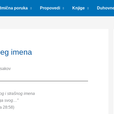
dmična poruka
Propovedi
Knjige
Duhovn
jeg imena
Isakov
og i strašnog imena
ga svog…”
a 28:58)