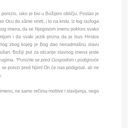
 ponizio, iako je bio u Božijem obličju. Postao je
n Ocu do sâme smrti, i to na krstu. Iz tog razloga
vakog imena, da se Njegovom imenu pokloni svako
ljom i da svaki jezik prizna da je Isus Hristos
razlog zbog kojeg je Bog dao nenadmašnu slavu
ušan. Božiji put za sticanje slavnog imena jeste
drugima.
“Ponizite se pred Gospodom i podignuće
se ponizi pred Njim! On će nas podignuti, ali ne
.
imenu, ne samo rečima molitve i slavljenja, nego