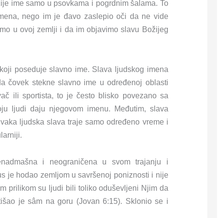
ožije ime samo u psovkama i pogrdnim šalama. To
mena, nego im je đavo zaslepio oči da ne vide
imo u ovoj zemlji i da im objavimo slavu Božijeg
 koji poseduje slavno ime. Slava ljudskog imena
a čovek stekne slavno ime u određenoj oblasti
ač ili sportista, to je često blisko povezano sa
oju ljudi daju njegovom imenu. Međutim, slava
Svaka ljudska slava traje samo određeno vreme i
arniji.
enadmašna i neograničena u svom trajanju i
sus je hodao zemljom u savršenoj poniznosti i nije
 prilikom su ljudi bili toliko oduševljeni Njim da
tišao je sâm na goru (Jovan 6:15). Sklonio se i