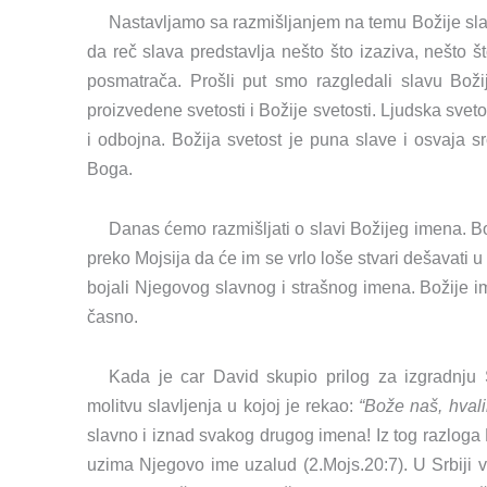
Nastavljamo sa razmišljanjem na temu Božije sla
da reč slava predstavlja nešto što izaziva, nešto št
posmatrača. Prošli put smo razgledali slavu Božij
proizvedene svetosti i Božije svetosti. Ljudska svetos
i odbojna. Božija svetost je puna slave i osvaja s
Boga.
Danas ćemo razmišljati o slavi Božijeg imena. B
preko Mojsija da će im se vrlo loše stvari dešavati u
bojali Njegovog slavnog i strašnog imena. Božije im
časno.
Kada je car David skupio prilog za izgradnj
molitvu slavljenja u kojoj je rekao:
“Bože naš, hvali
slavno i iznad svakog drugog imena! Iz tog razloga 
uzima Njegovo ime uzalud (2.Mojs.20:7). U Srbiji ve