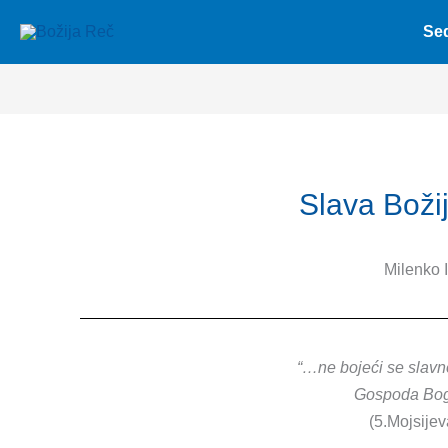
Skip
Se
to
content
Slava Boži
Milenko 
“…ne bojeći se slavn
Gospoda Bo
(5.Mojsijev