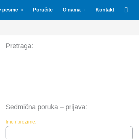
Sear
e pesme
Poručite
O nama
Kontakt
Pretraga:
Sedmična poruka – prijava:
Ime i prezime: