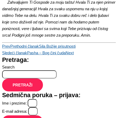
Zahvaljujem Ti Gospode za moju taštu! Hvala Ti za njen primer
današnjoj generaciji! Hvala za svaku uspomenu na nju u kojoj
vidimo Tebe na delu. Hvala Ti za svaku dobru reč i delo ljubavi
koje smo doživeli od nje. Pomozi nam da hodamo putem
poniznosti, vere i ljubavi sa svima koji Tebe prizivaju od čistog
srca! Podigni još mnoge sestre za preporuku. Amin.
Prev
Prethodni članak
Sila Božije prisutnosti
Sledeći članak
Pasha – Bog čini čuda
Next
Pretraga:
Search
PRETRAŽI
Sedmična poruka – prijava:
Ime i prezime:
E-mail adresa: