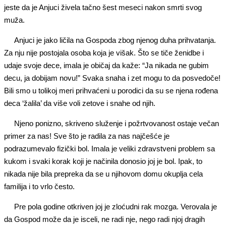
jeste da je Anjuci živela tačno šest meseci nakon smrti svog
muža.
Anjuci je jako ličila na Gospoda zbog njenog duha prihvatanja.
Za nju nije postojala osoba koja je višak. Što se tiče ženidbe i
udaje svoje dece, imala je običaj da kaže: “Ja nikada ne gubim
decu, ja dobijam novu!” Svaka snaha i zet mogu to da posvedoče!
Bili smo u tolikoj meri prihvaćeni u porodici da su se njena rođena
deca ‘žalila’ da više voli zetove i snahe od njih.
Njeno ponizno, skriveno služenje i požrtvovanost ostaje večan
primer za nas! Sve što je radila za nas najčešće je
podrazumevalo fizički bol. Imala je veliki zdravstveni problem sa
kukom i svaki korak koji je načinila donosio joj je bol. Ipak, to
nikada nije bila prepreka da se u njihovom domu okuplja cela
familija i to vrlo često.
Pre pola godine otkriven joj je zloćudni rak mozga. Verovala je
da Gospod može da je isceli, ne radi nje, nego radi njoj dragih