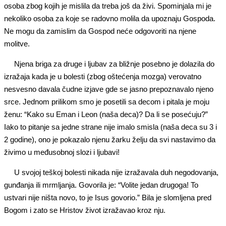
osoba zbog kojih je mislila da treba još da živi. Spominjala mi je
nekoliko osoba za koje se radovno molila da upoznaju Gospoda.
Ne mogu da zamislim da Gospod neće odgovoriti na njene
molitve.
Njena briga za druge i ljubav za bližnje posebno je dolazila do
izražaja kada je u bolesti (zbog oštećenja mozga) verovatno
nesvesno davala čudne izjave gde se jasno prepoznavalo njeno
srce. Jednom prilikom smo je posetili sa decom i pitala je moju
ženu: “Kako su Eman i Leon (naša deca)? Da li se posećuju?”
Iako to pitanje sa jedne strane nije imalo smisla (naša deca su 3 i
2 godine), ono je pokazalo njenu žarku želju da svi nastavimo da
živimo u međusobnoj slozi i ljubavi!
U svojoj teškoj bolesti nikada nije izražavala duh negodovanja,
gunđanja ili mrmljanja. Govorila je: “Volite jedan drugoga! To
ustvari nije ništa novo, to je Isus govorio.” Bila je slomljena pred
Bogom i zato se Hristov život izražavao kroz nju.