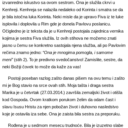
izvanredno iskustvo sa ovom sestrom. Ona je služila ckrvi u
Kenhreji. Kenhreja se nalazila nedaleko od Korinta i smatra se da
je bila istočna luka Korinta. Neki misle da je upravo Fiva iz te luke
isplovila i doplovila u Rim gde je donela Pavlovu poslanicu.
Očigledno je iz teksta da je u Kenhreji postojala zajednica vernika
kojima je sestra Fiva služila. Iz ovih stihova ne možemo znati
jasno u čemu se konkretno sastojala njena služba, ali po Pavlovim
rečima znamo jedno:
“Ona je mnogima pomogla, i samome
meni”
(stih 2). To je predivno svedočanstvo! Zamislite, sestre, da
neki Božiji čovek to može da kaže za vas!
Postoji poseban razlog zašto danas pišem na ovu temu i zašto
mi je Bog stavio na srce ovah stih. Moja tašta i draga sestra
Marika je u četvrtak (27.03.2014.) završila zemaljski život i otišla
kod Gospoda. Ovom kratkom porukom želim da odam čast i
slavu Isusu Hristu za njen pobožan život i duhovno nasledstvo
koje je ostavila iza sebe. Ona je zaista bila sestra za preporuku.
Rođena je u sedmom mesecu trudnoće. Bila je izuzetno slabe