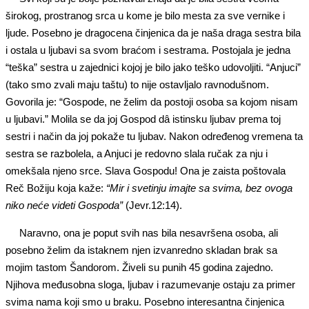
širokog, prostranog srca u kome je bilo mesta za sve vernike i
ljude. Posebno je dragocena činjenica da je naša draga sestra bila
i ostala u ljubavi sa svom braćom i sestrama. Postojala je jedna
“teška” sestra u zajednici kojoj je bilo jako teško udovoljiti. “Anjuci”
(tako smo zvali maju taštu) to nije ostavljalo ravnodušnom.
Govorila je: “Gospode, ne želim da postoji osoba sa kojom nisam
u ljubavi.” Molila se da joj Gospod dâ istinsku ljubav prema toj
sestri i način da joj pokaže tu ljubav. Nakon određenog vremena ta
sestra se razbolela, a Anjuci je redovno slala ručak za nju i
omekšala njeno srce. Slava Gospodu! Ona je zaista poštovala
Reč Božiju koja kaže:
“Mir i svetinju imajte sa svima, bez ovoga
niko neće videti Gospoda”
(Jevr.12:14).
Naravno, ona je poput svih nas bila nesavršena osoba, ali
posebno želim da istaknem njen izvanredno skladan brak sa
mojim tastom Šandorom. Živeli su punih 45 godina zajedno.
Njihova međusobna sloga, ljubav i razumevanje ostaju za primer
svima nama koji smo u braku. Posebno interesantna činjenica