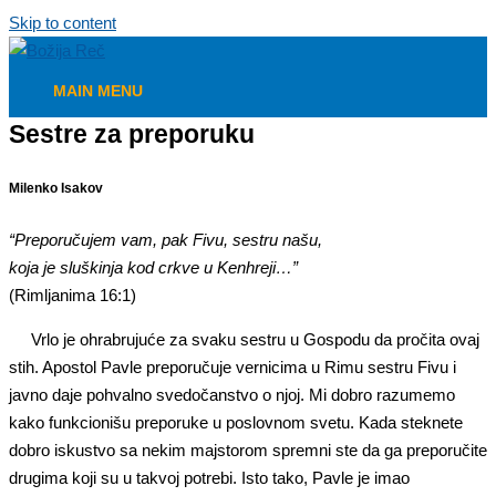
Skip to content
MAIN MENU
Sestre za preporuku
Milenko Isakov
“Preporučujem vam, pak Fivu, sestru našu,
koja je sluškinja kod crkve u Kenhreji…”
(Rimljanima 16:1)
Vrlo je ohrabrujuće za svaku sestru u Gospodu da pročita ovaj
stih. Apostol Pavle preporučuje vernicima u Rimu sestru Fivu i
javno daje pohvalno svedočanstvo o njoj. Mi dobro razumemo
kako funkcionišu preporuke u poslovnom svetu. Kada steknete
dobro iskustvo sa nekim majstorom spremni ste da ga preporučite
drugima koji su u takvoj potrebi. Isto tako, Pavle je imao