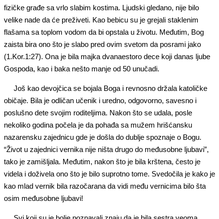
fizičke građe sa vrlo slabim kostima. Ljudski gledano, nije bilo
velike nade da će preživeti. Kao bebicu su je grejali staklenim
flašama sa toplom vodom da bi opstala u životu. Međutim, Bog
zaista bira ono što je slabo pred ovim svetom da posrami jako
(1.Kor.1:27). Ona je bila majka dvanaestoro dece koji danas ljube
Gospoda, kao i baka nešto manje od 50 unučadi.
Još kao devojčica se bojala Boga i revnosno držala katoličke
običaje. Bila je odličan učenik i uredno, odgovorno, savesno i
poslušno dete svojim roditeljima. Nakon što se udala, posle
nekoliko godina počela je da pohađa sa mužem hrišćansku
nazarensku zajednicu gde je došla do dublje spoznaje o Bogu.
“Život u zajednici vernika nije ništa drugo do međusobne ljubavi”,
tako je zamišljala. Međutim, nakon što je bila krštena, često je
videla i doživela ono što je bilo suprotno tome. Svedočila je kako je
kao mlad vernik bila razočarana da vidi među vernicima bilo šta
osim međusobne ljubavi!
Svi koji su je bolje poznavali znaju da je bila sestra veoma